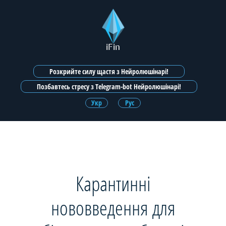
iFin
Розкрийте силу щастя з Нейролюшінарі!
Позбавтесь стресу з Telegram-bot Нейролюшінарі!
Укр
Рус
Карантинні
нововведення для