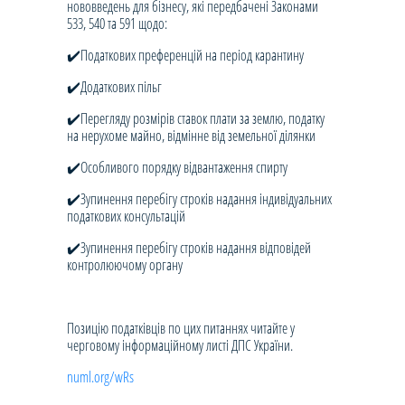
нововведень для бізнесу, які передбачені Законами
533, 540 та 591 щодо:
✔️Податкових преференцій на період карантину
✔️Додаткових пільг
✔️Перегляду розмірів ставок плати за землю, податку
на нерухоме майно, відмінне від земельної ділянки
✔️Особливого порядку відвантаження спирту
✔️Зупинення перебігу строків надання індивідуальних
податкових консультацій
✔️Зупинення перебігу строків надання відповідей
контролюючому органу
Позицію податківців по цих питаннях читайте у
черговому інформаційному листі ДПС України.
numl.org/wRs