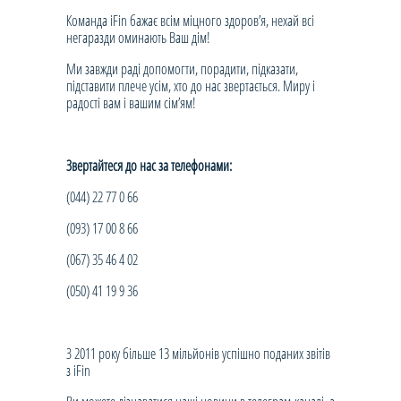
Команда iFin бажає всім міцного здоров’я, нехай всі
негаразди оминають Ваш дім!
Ми завжди раді допомогти, порадити, підказати,
підставити плече усім, хто до нас звертається. Миру і
радості вам і вашим сім’ям!
Звертайтеся до нас за телефонами:
(044) 22 77 0 66
(093) 17 00 8 66
(067) 35 46 4 02
(050) 41 19 9 36
З 2011 року більше 13 мільйонів успішно поданих звітів
з iFin