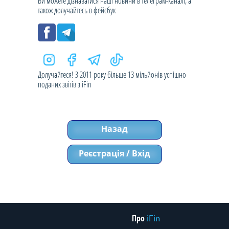
Ви можете дізнаватися наші новини в телеграм-каналі, а
також долучайтесь в фейсбук
Долучайтеся! З 2011 року більше 13 мільйонів успішно
поданих звітів з iFin
Назад
Реєстрація / Вхід
Про
iFin