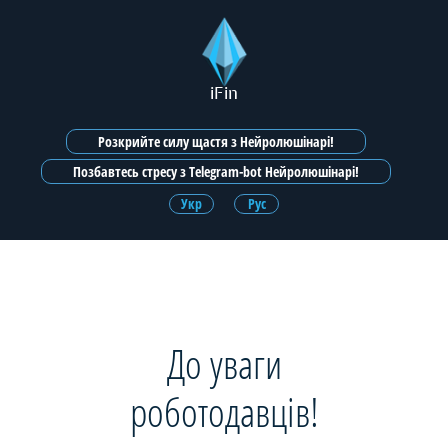
iFin
Розкрийте силу щастя з Нейролюшінарі!
Позбавтесь стресу з Telegram-bot Нейролюшінарі!
Укр
Рус
До уваги
роботодавців!