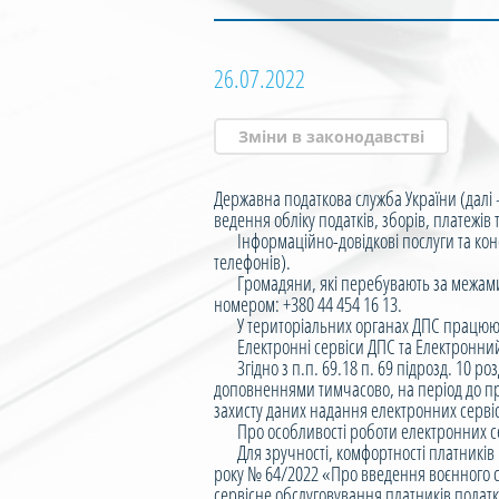
26.07.2022
Зміни в законодавстві
Державна податкова служба України (далі
ведення обліку податків, зборів, платежі
Інформаційно-довідкові послуги та консул
телефонів).
Громадяни, які перебувають за межами Ук
номером: +380 44 454 16 13.
У територіальних органах ДПС працюють «г
Електронні сервіси ДПС та Електронний 
Згідно з п.п. 69.18 п. 69 підрозд. 10 роз
доповненнями тимчасово, на період до при
захисту даних надання електронних сервісі
Про особливості роботи електронних серв
Для зручності, комфортності платників по
року № 64/2022 «Про введення воєнного ст
сервісне обслуговування платників податк