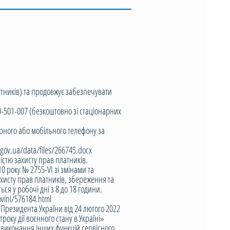
тників) та продовжує забезпечувати
0-501-007 (безкоштовно зі стаціонарних
рного або мобільного телефону за
ov.ua/data/files/266745.docx
тю захисту прав платників.
0 року № 2755-VI зі змінами та
хисту прав платників, збереження та
я у робочі дні з 8 до 18 години.
vini/576184.html
 Президента України від 24 лютого 2022
оку дії воєнного стану в Україні»
, виконання інших функцій сервісного