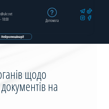
in@ukr.net
 - 18:00
Допомога
ot Нейролюшінарі!
ганів щодо
 документів на