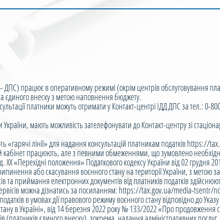
 – ДПС) працює в оперативному режимі (окрім центрів обслуговування пла
в та єдиного внеску з метою наповнення бюджету.
ьтації платники можуть отримати у Контакт-центрі ІДД ДПС за тел.: 0-80
раїни, мають можливість зателефонувати до Контакт-центру зі стаціона
арячі лінії» для надання консультацій платникам податків https://tax.g
кабінет працюють, але з певними обмеженнями, що зумовлено необхідніс
д. ХХ «Перехідні положення» Податкового кодексу України від 02 грудня 201
пинення або скасування воєнного стану на території України, з метою за
в та приймання електронних документів від платників податків здійснюютьс
ісів можна дізнатись за посиланням: https://tax.gov.ua/media-tsentr/no
датків в умовах дії правового режиму воєнного стану відповідно до Указу
ану в Україні», від 14 березня 2022 року № 133/2022 «Про продовження стр
ів (платників єдиного внеску), зокрема, надання адміністративних послуг