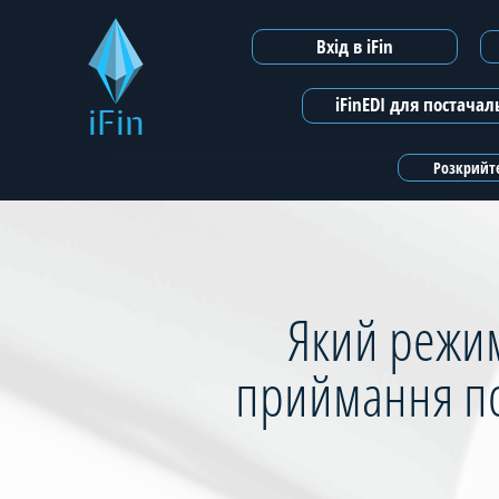
Вхід в iFin
iFinEDI для постача
iFin
Розкрийте
Який режи
приймання под