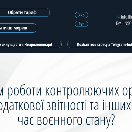
Обрати тариф
Зареєструватись
Укр
info.if
Будні 9:00
Рус
Зареєструватись з ЕЦП
льників мереж
 силу щастя з Нейролюшінарі!
Позбавтесь стресу з Telegram-b
м роботи контролюючих ор
аткової звітності та інших
час воєнного стану?