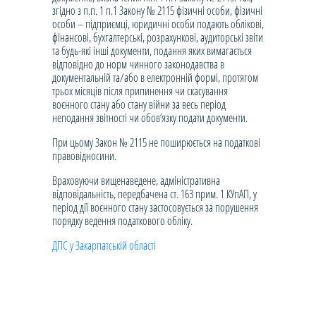
згідно з п.п. 1 п.1 Закону № 2115 фізичні особи, фізичні
особи – підприємці, юридичні особи подають облікові,
фінансові, бухгалтерські, розрахункові, аудиторські звіти
та будь-які інші документи, подання яких вимагається
відповідно до норм чинного законодавства в
документальній та/або в електронній формі, протягом
трьох місяців після припинення чи скасування
воєнного стану або стану війни за весь період
неподання звітності чи обов’язку подати документи.
При цьому Закон № 2115 не поширюється на податкові
правовідносини.
Враховуючи вищенаведене, адміністративна
відповідальність, передбачена ст. 163 прим. 1 КУпАП, у
період дії воєнного стану застосовується за порушення
порядку ведення податкового обліку.
ДПС у Закарпатській області