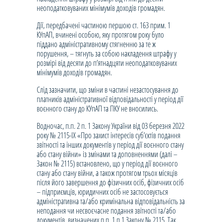
неоподатковуваних мінімумів доходів громадян.
Дії, передбачені частиною першою ст. 163 прим. 1
КУпАП, вчинені особою, яку протягом року було
піддано адміністративному стягненню за те ж
порушення, – тягнуть за собою накладення штрафу у
розмірі від десяти до п’ятнадцяти неоподатковуваних
мінімумів доходів громадян.
Слід зазначити, що зміни в частині незастосування до
платників адміністративної відповідальності у період дії
воєнного стану до КУпАП та ПКУ не вносились.
Водночас, п.п. 2 п. 1 Закону України від 03 березня 2022
року № 2115-IX «Про захист інтересів суб’єктів подання
звітності та інших документів у період дії воєнного стану
або стану війни» із змінами та доповненнями (далі –
Закон № 2115) встановлено, що у період дії воєнного
стану або стану війни, а також протягом трьох місяців
після його завершення до фізичних осіб, фізичних осіб
– підприємців, юридичних осіб не застосовується
адміністративна та/або кримінальна відповідальність за
неподання чи несвоєчасне подання звітності та/або
документів, визначених п.п. 1 п.1 Закону № 2115. Так,