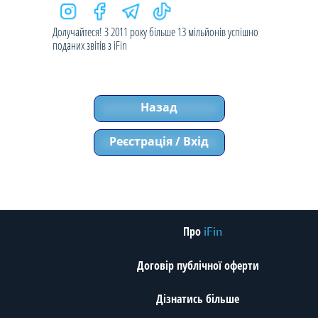
Долучайтеся! З 2011 року більше 13 мільйонів успішно
поданих звітів з iFin
Назад
Реєстрація / Вхід
Про
iFin
Договір публічної оферти
Дізнатись більше