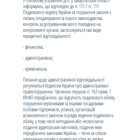
У Головному управлінні ДПС у Закарпатській області
інформують, що відповідно до п. 111.1 ст. 111
Податкового кодексу України за порушення законів з
питань оподаткування та іншого законодавства,
контроль за дотриманням якого покладено на
контролюючі органи, застосовуються такі види
юридичної відповідальності:
- фінансова;
- адміністративна;
- кримінальна.
Питання щодо адміністративної відповідальності
регулюються Кодексом України про адміністративні
правопорушення. Частиною першою ст. 163 прим. 1
КУпАП передбачено, що відсутність податкового обліку,
порушення керівниками та іншими посадовими
особами підприємств, установ, організацій
встановленого законом порядку ведення податкового
обліку, у тому числі неподання або несвоєчасне
подання аудиторських висновків, подання яких
передбачено законами України, – тягне за собою
накладення штрафу у розмірі від п’яти до десяти