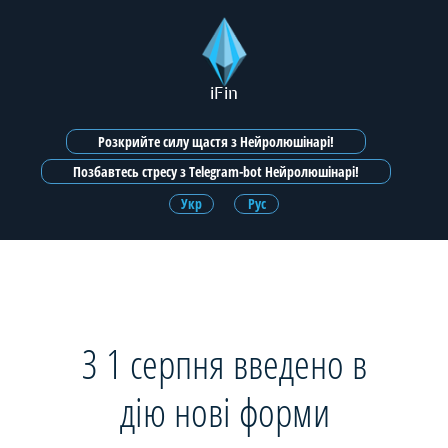
iFin
Розкрийте силу щастя з Нейролюшінарі!
Позбавтесь стресу з Telegram-bot Нейролюшінарі!
Укр
Рус
З 1 серпня введено в
дію нові форми