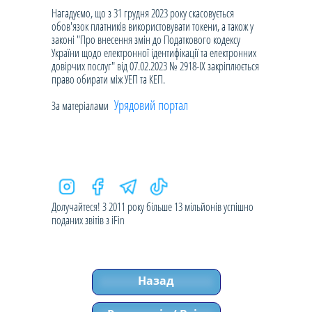
Нагадуємо, що з 31 грудня 2023 року скасовується
обов'язок платників використовувати токени, а також у
законі "Про внесення змін до Податкового кодексу
України щодо електронної ідентифікації та електронних
довірчих послуг" від 07.02.2023 № 2918-IX закріплюється
право обирати між УЕП та КЕП.
Урядовий портал
За матеріалами
Долучайтеся! З 2011 року більше 13 мільйонів успішно
поданих звітів з iFin
Назад