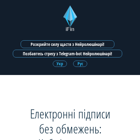
iFin
Розкрийте силу щастя з Нейролюшінарі!
Позбавтесь стресу з Telegram-bot Нейролюшінарі!
Укр
Рус
Електронні підписи
без обмежень: