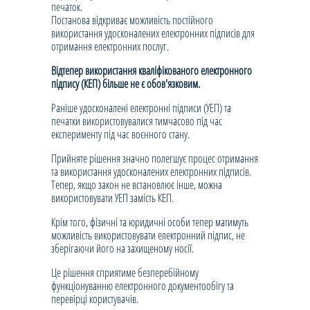
печаток.
Постанова відкриває можливість постійного
використання удосконалених електронних підписів для
отримання електронних послуг.
Відтепер використання кваліфікованого електронного
підпису (КЕП) більше не є обов'язковим.
Раніше удосконалені електронні підписи (УЕП) та
печатки використовувалися тимчасово під час
експерименту під час воєнного стану.
Прийняте рішення значно полегшує процес отримання
та використання удосконалених електронних підписів.
Тепер, якщо закон не встановлює інше, можна
використовувати УЕП замість КЕП.
Крім того, фізичні та юридичні особи тепер матимуть
можливість використовувати електронний підпис, не
зберігаючи його на захищеному носії.
Це рішення сприятиме безперебійному
функціонуванню електронного документообігу та
перевірці користувачів.