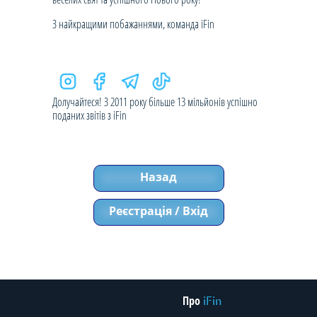
З найкращими побажаннями, команда iFin
Долучайтеся! З 2011 року більше 13 мільйонів успішно
поданих звітів з iFin
Назад
Реєстрація / Вхід
Про
iFin