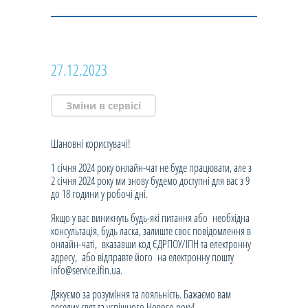
27.12.2023
Зміни в сервісі
Шановні користувачі!
1 січня 2024 року онлайн-чат не буде працювати, але з
2 січня 2024 року ми знову будемо доступні для вас з 9
до 18 години у робочі дні.
Якщо у вас виникнуть будь-які питання або необхідна
консультація, будь ласка, залиште своє повідомлення в
онлайн-чаті, вказавши код ЄДРПОУ/ІПН та електронну
адресу, або відправте його на електронну пошту
info@service.ifin.ua.
Дякуємо за розуміння та лояльність. Бажаємо вам
веселих свят та успішного Нового року!