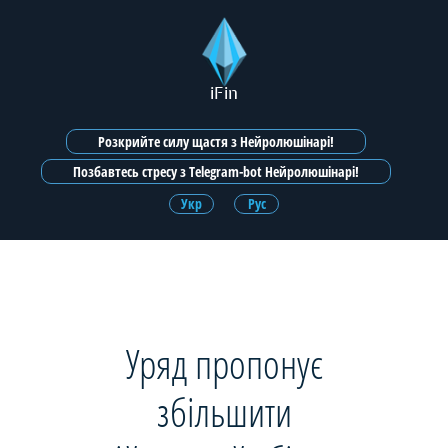
iFin
Розкрийте силу щастя з Нейролюшінарі!
Позбавтесь стресу з Telegram-bot Нейролюшінарі!
Укр
Рус
Уряд пропонує
збільшити