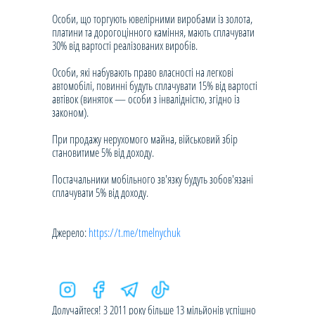
Особи, що торгують ювелірними виробами із золота,
платини та дорогоцінного каміння, мають сплачувати
30% від вартості реалізованих виробів.
Особи, які набувають право власності на легкові
автомобілі, повинні будуть сплачувати 15% від вартості
автівок (виняток — особи з інвалідністю, згідно із
законом).
При продажу нерухомого майна, військовий збір
становитиме 5% від доходу.
Постачальники мобільного зв'язку будуть зобов'язані
сплачувати 5% від доходу.
Джерело:
https://t.me/tmelnychuk
Долучайтеся! З 2011 року більше 13 мільйонів успішно