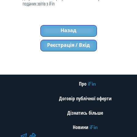
поданих звітів з iFin
Назад
Реєстрація / Вхід
Про
iFin
Договір публічної оферти
Дізнатись більше
Новини
iFin