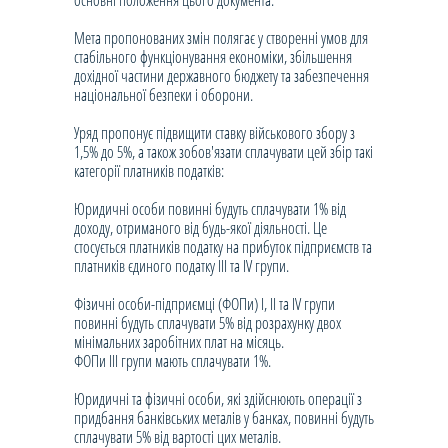
основні положення цього документа.
Мета пропонованих змін полягає у створенні умов для
стабільного функціонування економіки, збільшення
дохідної частини державного бюджету та забезпечення
національної безпеки і оборони.
Уряд пропонує підвищити ставку військового збору з
1,5% до 5%, а також зобов'язати сплачувати цей збір такі
категорії платників податків:
Юридичні особи повинні будуть сплачувати 1% від
доходу, отриманого від будь-якої діяльності. Це
стосується платників податку на прибуток підприємств та
платників єдиного податку ІІІ та IV групи.
Фізичні особи-підприємці (ФОПи) І, ІІ та IV групи
повинні будуть сплачувати 5% від розрахунку двох
мінімальних заробітних плат на місяць.
ФОПи ІІІ групи мають сплачувати 1%.
Юридичні та фізичні особи, які здійснюють операції з
придбання банківських металів у банках, повинні будуть
сплачувати 5% від вартості цих металів.