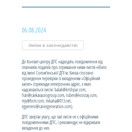
06.08.2024
Зміни в законодавстві
До Контакт-центру ДПС надходять повідомлення від
платників податків про отримання ними листів нібито
від імені Солом’янської ДПІ м. Києва стосовно
проведення перевірки із вкладенням «Офіційний
запит» (приклади електронних адрес, з яких
надсилаються листи: balak@krishpar.com,
fran@cavkavautogroup.com, ruben@ecostay.com,
mjv@bcm.com, rivkaha@013.net,
egyerrero@canezgeneration.com).
ДПС звертає увагу, що такі листи не є офіційними
повідомленнями ДПС, і рекомендує не відкривати
вкладення до них.