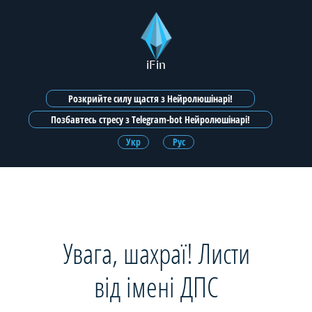
iFin
Розкрийте силу щастя з Нейролюшінарі!
Позбавтесь стресу з Telegram-bot Нейролюшінарі!
Укр
Рус
Увага, шахраї! Листи
від імені ДПС