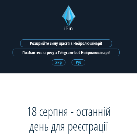
iFin
Розкрийте силу щастя з Нейролюшінарі!
Позбавтесь стресу з Telegram-bot Нейролюшінарі!
Укр
Рус
18 серпня - останній
день для реєстрації