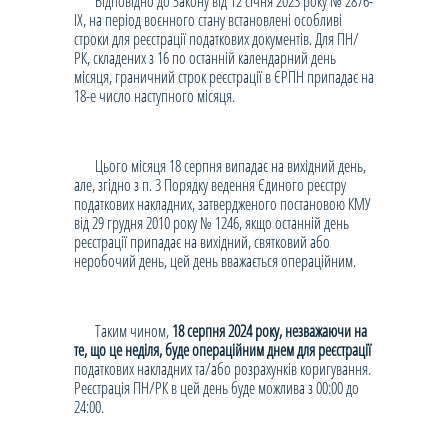
Відповідно до Закону від 12 січня 2023 року № 2876-
IX, на період воєнного стану встановлені особливі
строки для реєстрації податкових документів. Для ПН/
РК, складених з 16 по останній календарний день
місяця, граничний строк реєстрації в ЄРПН припадає на
18-е число наступного місяця.
Цього місяця 18 серпня випадає на вихідний день,
але, згідно з п. 3 Порядку ведення Єдиного реєстру
податкових накладних, затвердженого постановою КМУ
від 29 грудня 2010 року № 1246, якщо останній день
реєстрації припадає на вихідний, святковий або
неробочий день, цей день вважається операційним.
Таким чином,
18 серпня 2024 року, незважаючи на
те, що це неділя, буде операційним днем для реєстрації
податкових накладних та/або розрахунків коригування.
Реєстрація ПН/РК в цей день буде можлива з 00:00 до
24:00.