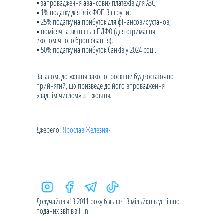
▪️ запровадження авансових платежів для АЗС;
▪️ 1% податку для всіх ФОП 3-ї групи;
▪️ 25% податку на прибуток для фінансових установ;
▪️ помісячна звітність з ПДФО (для отримання
економічного бронювання);
▪️ 50% податку на прибуток банків у 2024 році.
Загалом, до жовтня законопроєкт не буде остаточно
прийнятий, що призведе до його впровадження
«заднім числом» з 1 жовтня.
Джерело:
Ярослав Железняк
Долучайтеся! З 2011 року більше 13 мільйонів успішно
поданих звітів з iFin