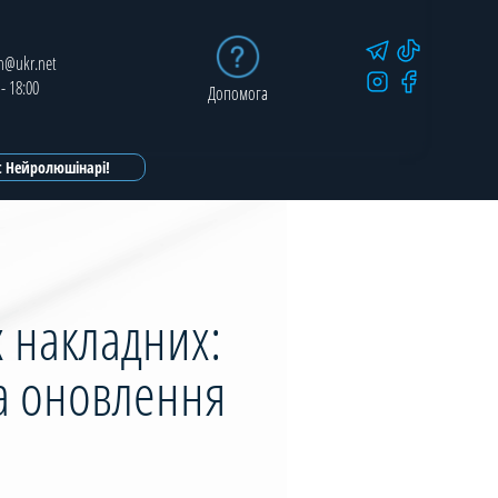
in@ukr.net
 - 18:00
Допомога
ot Нейролюшінарі!
х накладних:
та оновлення