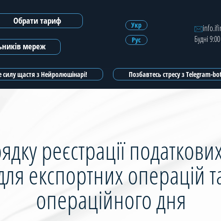
Обрати тариф
Зареєструватись
Укр
info.if
Будні 9:00
Рус
Зареєструватись з ЕЦП
льників мереж
 силу щастя з Нейролюшінарі!
Позбавтесь стресу з Telegram-b
ядку реєстрації податкови
для експортних операцій 
операційного дня