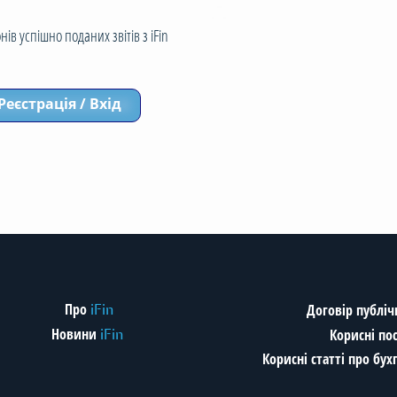
ів успішно поданих звітів з iFin
Реєстрація / Вхід
Про
Договір публіч
iFin
безпечення
Новини
Корисні по
iFin
Корисні статті про бу