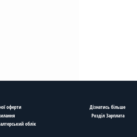
ної оферти
Дізнатись більше
Дізнатися термін дії ключа ЕЦП
силання
Розділ Зарплата
iFin
Дізнатись більше про звітність в
хгалтерський облік