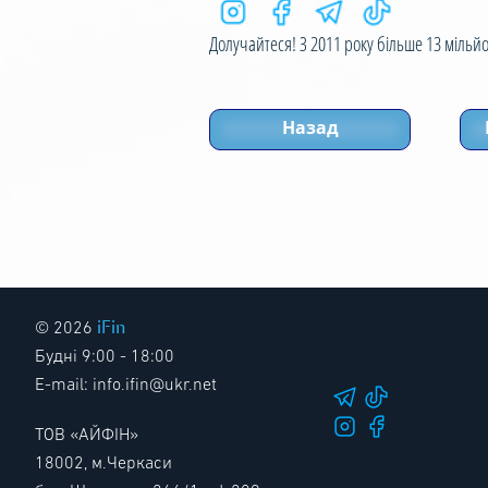
Долучайтеся! З 2011 року більше 13 мільйон
Назад
iFin
© 2026
Будні 9:00 - 18:00
E-mail:
info.ifin@ukr.net
Як перейти з іншого
програмного за
Як почати здавати звіти?
ТОВ «АЙФІН»
Безпека
18002, м.Черкаси