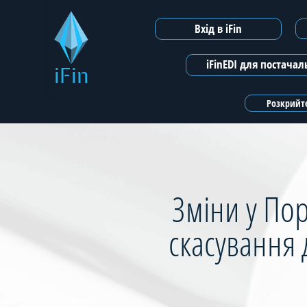
Вхід в iFin
iFinEDI для постача
iFin
Розкрийте
Зміни у Пор
скасування 