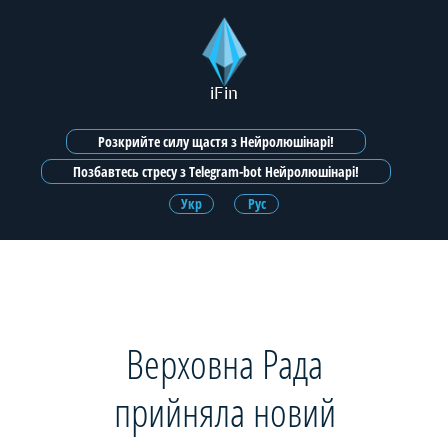
iFin
Розкрийте силу щастя з Нейролюшінарі!
Позбавтесь стресу з Telegram-bot Нейролюшінарі!
Укр
Рус
Верховна Рада
прийняла новий