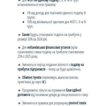
🔹 Для
ФОП на єдиному податку
І, ІІ, ІІІ та IV груп
встановлюються нові правила:
1% від доходу для платників єдиного податку ІІІ
групи;
10% від мінімальної зарплати для ФОП І, ІІ та IV
груп.
🔹
Банки
будуть сплачувати податок на прибуток у
розмірі 50% за 2024 рік.
🔹 Для
небанківських фінансових установ
(крім
страховиків) ставка податку на прибуток становитиме
25% з 2025 року.
🔹 Змінюється період подання звітності з
податку на
прибуток підприємств
– тепер це буде щомісячно.
🔹
Обмінні пункти
платитимуть авансові внески,
прив'язані до євро 💶.
🔹 Продовжено пільги на отримання
благодійної
допомоги
від іноземних урядів до кінця воєнного стану.
🔹 Змінюються правила для розрахунку
рентної плати