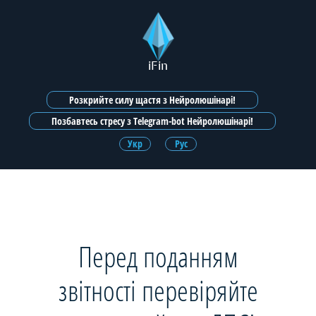
iFin
Розкрийте силу щастя з Нейролюшінарі!
Позбавтесь стресу з Telegram-bot Нейролюшінарі!
Укр
Рус
Перед поданням
звітності перевіряйте