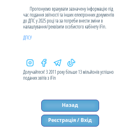
Пропонуємо врахувати зазначену інформацію під
час подання звітності та інших електронних документів
до ДПС у 2025 році та за потреби внести зміни в
налаштування/реквізити особистого кабінету iFin.
ДПСУ
Долучайтеся! З 2011 року більше 13 мільйонів успішно
поданих звітів з iFin
Назад
Реєстрація / Вхід