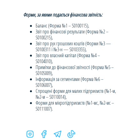
Форми, за якими подається фінансова звітність:
Баланс (Форма №1 – S0100115),
Звіт про фінансові результати (Форма №2 –
S0100215),
Звіт про рух грошових коштів (Форми №3 —
S0100311 і №3-н — S0103355),
Звіт про власний капітал (Форма №4 –
S0104010),
Примітки до фінансової звітності (Форма №5 –
S0105009),
Інформація за сегментами (Форма №6 –
S0106007),
Спрощені форми для малих підприємств (№1-м,
№2-м – S0110014),
Форми для мікропідприємств (№1-мс, №2-мс –
S0111007).