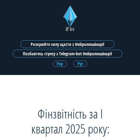
iFin
Розкрийте силу щастя з Нейролюшінарі!
Позбавтесь стресу з Telegram-bot Нейролюшінарі!
Укр
Рус
Фінзвітність за I
квартал 2025 року: