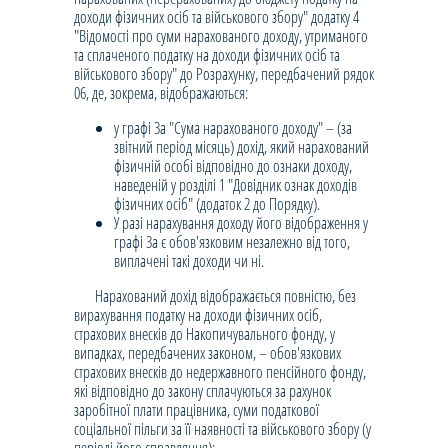
доходи фізичних осіб та військового збору" додатку 4
"Відомості про суми нарахованого доходу, утриманого
та сплаченого податку на доходи фізичних осіб та
військового збору" до Розрахунку, передбачений рядок
06, де, зокрема, відображаються:
у графі 3а "Сума нарахованого доходу" – (за
звітний період місяць) дохід, який нарахований
фізичній особі відповідно до ознаки доходу,
наведеній у розділі 1 "Довідник ознак доходів
фізичних осіб" (додаток 2 до Порядку).
У разі нарахування доходу його відображення у
графі 3а є обов'язковим незалежно від того,
виплачені такі доходи чи ні.
Нарахований дохід відображається повністю, без
вирахування податку на доходи фізичних осіб,
страхових внесків до Накопичувального фонду, у
випадках, передбачених законом, – обов'язкових
страхових внесків до недержавного пенсійного фонду,
які відповідно до закону сплачуються за рахунок
заробітної плати працівника, суми податкової
соціальної пільги за її наявності та військового збору (у