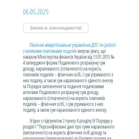
06.05.2025
Зміни в законодавстві
Північне міжрегіональне управління ДПС по роботі
з великими платниками податків
звертає увагу, що
наказом Міністерства фінансів України від 13.01.2015 №
4 затверджені форма Податкового розрахунку сум
доходу, нарахованого (сплаченого) на користь
платників податків – фізичних осіб, і сум утриманого з
них податку, а також сум нарахованого єдиного внеску
та Порядок заповнення та подання податковими
агентами Податкового розрахунку сум доходу,
нарахованого (сплаченого) на користь платників
податків – фізичних осіб, і сум утриманого з них
податку, а також сум нарахованого єдиного внеску.
Згідно з підпунктом 2 пункту 4 розділу IV Порядку у
розділі І "Персоніфіковані дані про суми нарахованого
(виплаченого) на користь фізичних осіб доходу та
нарахованих (перерахованих) до бюджету податку на