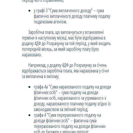
періоді його справляння);
у графі 3 "Сума виплаченого доходу" – сума
фактично виплаченого доходу платнику податку
податковим агентом.
Заробітна плата, що виплачується у встановлені
терміни в наступному місяці, має бути відображена в
додатку 4ДФ до Розрахунку за той період, у який входить
попередній місяць, за який заробітну плату було
нараховано.
Наприклад, у додатку 4ДФ до Розрахунку за січень
відображається заробітна плата, яка нарахована у січні
та виплачена в лютому;
графа 4а "Сума нарахованого податку на доходи
фізичних осіб" – сума податку на доходи
фізичних осіб, нарахованого та утриманого з
доходу, нарахованого платнику податку згідно із
законодавством за звітний період;
графа 4 "Сума перерахованого податку на
доходи фізичних осіб" – фактична сума
перерахованого податку на доходи фізичних
осіб до бюджету у звітному періоді;