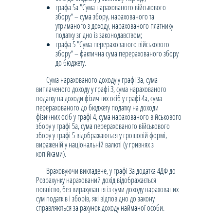
графа 5а "Сума нарахованого військового
збору" – сума збору, нарахованого та
утриманого з доходу, нарахованого платнику
податку згідно із законодавством;
графа 5 "Сума перерахованого військового
збору" – фактична сума перерахованого збору
до бюджету.
Сума нарахованого доходу у графі 3а, сума
виплаченого доходу у графі 3, сума нарахованого
податку на доходи фізичних осіб у графі 4а, сума
перерахованого до бюджету податку на доходи
фізичних осіб у графі 4, сума нарахованого військового
збору у графі 5а, сума перерахованого військового
збору у графі 5 відображаються у грошовій формі,
вираженій у національній валюті (у гривнях з
копійками).
Враховуючи викладене, у графі 3а додатка 4ДФ до
Розрахунку нарахований дохід відображається
повністю, без вирахування із суми доходу нарахованих
сум податків і зборів, які відповідно до закону
справляються за рахунок доходу найманої особи.