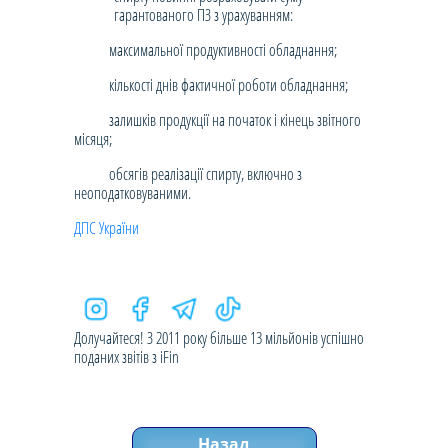
гарантованого ПЗ з урахуванням:
максимальної продуктивності обладнання;
кількості днів фактичної роботи обладнання;
залишків продукції на початок і кінець звітного
місяця;
обсягів реалізації спирту, включно з
неоподатковуваними.
ДПС України
Долучайтеся! З 2011 року більше 13 мільйонів успішно
поданих звітів з iFin
Назад