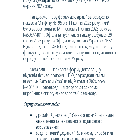
Подати декларацію за цей місяць слід не пізніше 20
червня 2025 року.
Нагадаємо, нову форму декларації затверджено
наказом Мінфіну №195 від 11 квітня 2025 року, який
було зареєстровано Мін’юстом 21 квітня 2025 року за
№605/44011. Офіційна публікація наказу відбулася 29
квітня 2025 року в «Офіційному віснику України» №34.
Відтак, згідно з п. 46.6 Податкового кодексу, оновлену
форму слід застосовувати вже з наступного податкового
періоду — тобто з травня 2025 року.
Мета змін — привести форму декларації у
відповідність до положень ПКУ, з урахуванням змін,
внесених Законом України від 9 жовтня 2024 року
№4014-IX. Нововведення стосуються зокрема
виробників спирту етилового та біоетанолу.
Серед основних змін:
у розділі А декларації з’явився новий рядок для
зазначення гарантованого податкового
зобов’язання;
додано новий додаток 1-5, в якому виробники
спирту повинні розраховувати суму