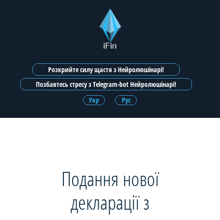
iFin
Розкрийте силу щастя з Нейролюшінарі!
Позбавтесь стресу з Telegram-bot Нейролюшінарі!
Укр
Рус
Подання нової
декларації з