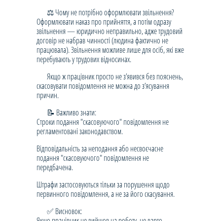
⚖️ Чому не потрібно оформлювати звільнення?
Оформлювати наказ про прийняття, а потім одразу
звільнення — юридично неправильно, адже трудовий
договір не набрав чинності (людина фактично не
працювала). Звільнення можливе лише для осіб, які вже
перебувають у трудових відносинах.
Якщо ж працівник просто не з’явився без пояснень,
скасовувати повідомлення не можна до з’ясування
причин.
📝 Важливо знати:
Строки подання "скасовуючого" повідомлення не
регламентовані законодавством.
Відповідальність за неподання або несвоєчасне
подання "скасовуючого" повідомлення не
передбачена.
Штрафи застосовуються тільки за порушення щодо
первинного повідомлення, а не за його скасування.
✅ Висновок:
Якщо працівник не вийшов на роботу, не варто