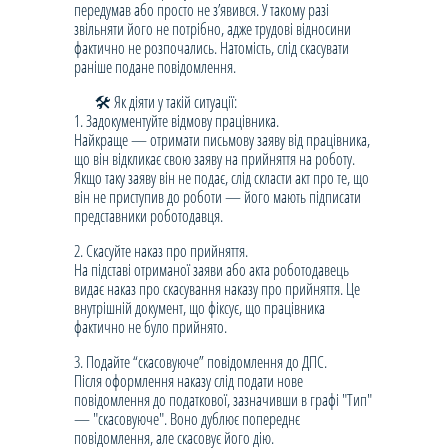
передумав або просто не з’явився. У такому разі
звільняти його не потрібно, адже трудові відносини
фактично не розпочались. Натомість, слід скасувати
раніше подане повідомлення.
🛠 Як діяти у такій ситуації:
1. Задокументуйте відмову працівника.
Найкраще — отримати письмову заяву від працівника,
що він відкликає свою заяву на прийняття на роботу.
Якщо таку заяву він не подає, слід скласти акт про те, що
він не приступив до роботи — його мають підписати
представники роботодавця.
2. Скасуйте наказ про прийняття.
На підставі отриманої заяви або акта роботодавець
видає наказ про скасування наказу про прийняття. Це
внутрішній документ, що фіксує, що працівника
фактично не було прийнято.
3. Подайте “скасовуюче” повідомлення до ДПС.
Після оформлення наказу слід подати нове
повідомлення до податкової, зазначивши в графі "Тип"
— "скасовуюче". Воно дублює попереднє
повідомлення, але скасовує його дію.