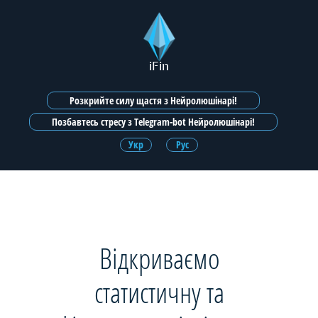
iFin
Розкрийте силу щастя з Нейролюшінарі!
Позбавтесь стресу з Telegram-bot Нейролюшінарі!
Укр
Рус
Відкриваємо
статистичну та