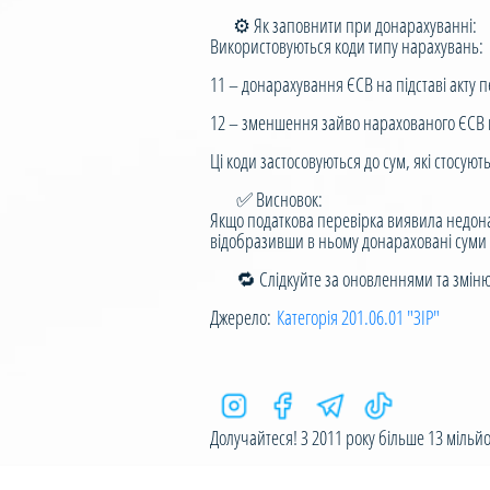
⚙️ Як заповнити при донарахуванні:
Використовуються коди типу нарахувань:
11 – донарахування ЄСВ на підставі акту п
12 – зменшення зайво нарахованого ЄСВ на
Ці коди застосовуються до сум, які стосуют
✅ Висновок:
Якщо податкова перевірка виявила недон
відобразивши в ньому донараховані суми в 
🔁 Слідкуйте за оновленнями та змінюйт
Джерело:
Категорія 201.06.01 "ЗІР"
Долучайтеся! З 2011 року більше 13 мільйон