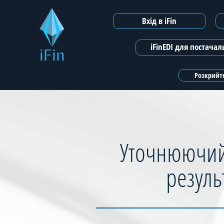
Вхід в iFin
iFinEDI для постача
iFin
Розкрийте
Уточнюючий 
резуль