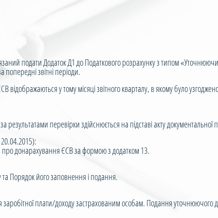
аний подати Додаток Д1 до Податкового розрахунку з типом «Уточнююч
а попередні звітні періоди.
ідображаються у тому місяці звітного кварталу, в якому було узгоджено 
за результатами перевірки здійснюється на підставі акту документальної 
 20.04.2015):
я про донарахування ЄСВ за формою з додатком 13.
 та Порядок його заповнення і подання.
ня заробітної плати/доходу застрахованим особам. Подання уточнюючого д