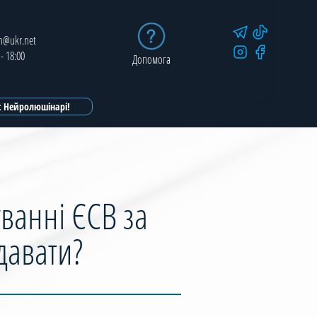
in@ukr.net
 - 18:00
Допомога
ot Нейролюшінарі!
ванні ЄСВ за
давати?