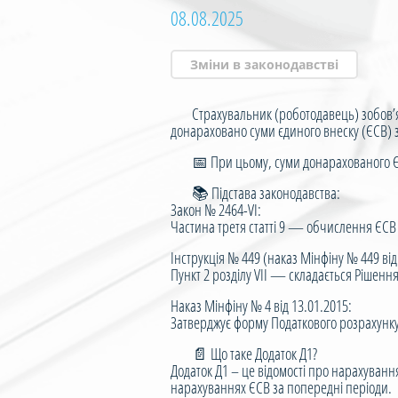
08.08.2025
Зміни в законодавстві
Страхувальник (роботодавець) зобов’яз
донараховано суми єдиного внеску (ЄСВ) з
📅 При цьому, суми донарахованого ЄСВ в
📚 Підстава законодавства:
Закон № 2464-VI:
Частина третя статті 9 — обчислення ЄСВ 
Інструкція № 449 (наказ Мінфіну № 449 від
Пункт 2 розділу VII — складається Рішенн
Наказ Мінфіну № 4 від 13.01.2015:
Затверджує форму Податкового розрахунку
📄 Що таке Додаток Д1?
Додаток Д1 – це відомості про нарахуван
нарахуваннях ЄСВ за попередні періоди.