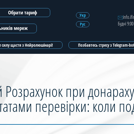
Обрати тариф
Зареєструватись
Укр
info.if
Будні 9:00
Рус
Зареєструватись з ЕЦП
льників мереж
 силу щастя з Нейролюшінарі!
Позбавтесь стресу з Telegram-b
Розрахунок при донараху
татами перевірки: коли по