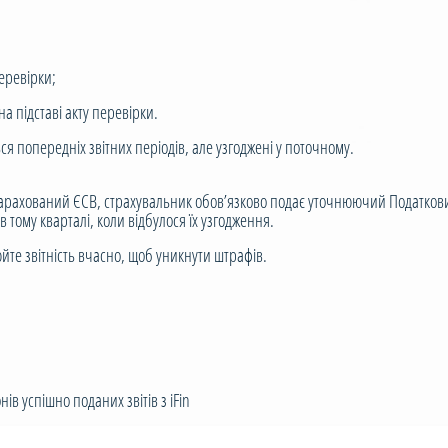
еревірки;
 підставі акту перевірки.
ься попередніх звітних періодів, але узгоджені у поточному.
арахований ЄСВ, страхувальник обов’язково подає уточнюючий Податковий
тому кварталі, коли відбулося їх узгодження.
е звітність вчасно, щоб уникнути штрафів.
ів успішно поданих звітів з iFin