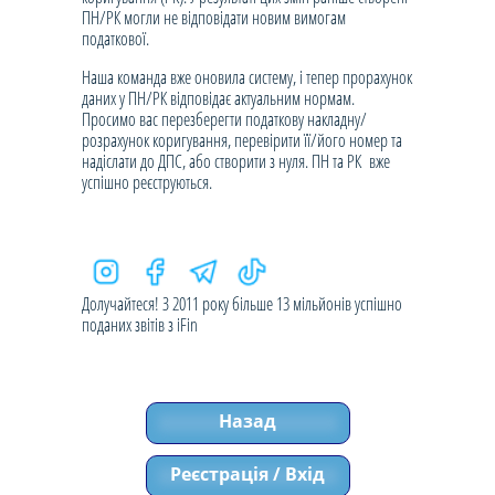
ПН/РК могли не відповідати новим вимогам
податкової.
Наша команда вже оновила систему, і тепер прорахунок
даних у ПН/РК відповідає актуальним нормам.
Просимо вас перезберегти податкову накладну/
розрахунок коригування, перевірити її/його номер та
надіслати до ДПС, або створити з нуля. ПН та РК вже
успішно реєструються.
Долучайтеся! З 2011 року більше 13 мільйонів успішно
поданих звітів з iFin
Назад
Реєстрація / Вхід