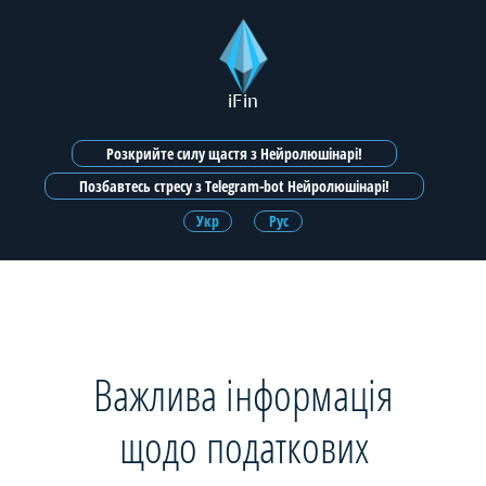
iFin
Розкрийте силу щастя з Нейролюшінарі!
Позбавтесь стресу з Telegram-bot Нейролюшінарі!
Укр
Рус
Важлива інформація
щодо податкових