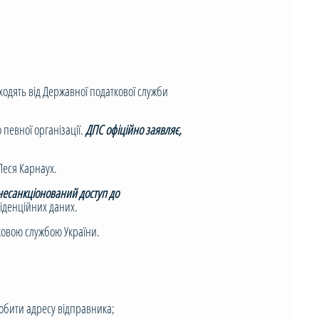
ходять від Державної податкової служби
певної організації.
ДПС офіційно заявляє,
Леся Карнаух.
есанкціонований доступ до
фіденційних даних.
овою службою України.
робити адресу відправника;