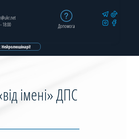
in@ukr.net
 - 18:00
Допомога
ot Нейролюшінарі!
«від імені» ДПС