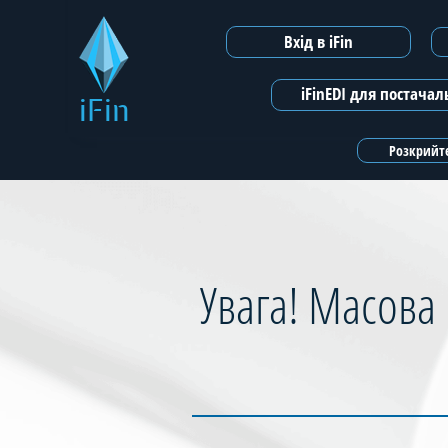
Вхід в iFin
iFinEDI для постача
iFin
Розкрийте
Увага! Масова 