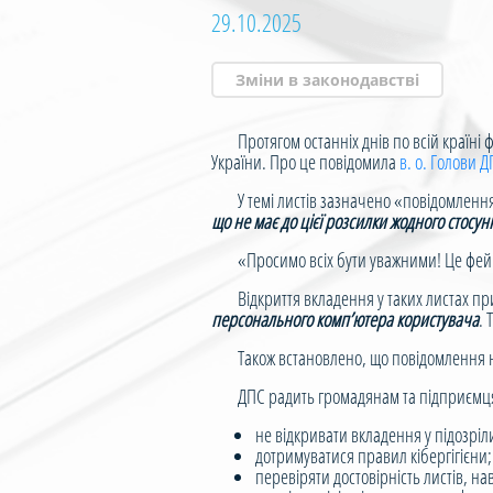
29.10.2025
Зміни в законодавстві
Протягом останніх днів по всій країні фі
України. Про це повідомила
в. о. Голови Д
У темі листів зазначено «повідомлення п
що не має до цієї розсилки жодного стосунк
«Просимо всіх бути уважними! Це фейков
Відкриття вкладення у таких листах при
персонального комп’ютера користувача
. 
Також встановлено, що повідомлення над
ДПС радить громадянам та підприємц
не відкривати вкладення у підозріл
дотримуватися правил кібергігієни;
перевіряти достовірність листів, н