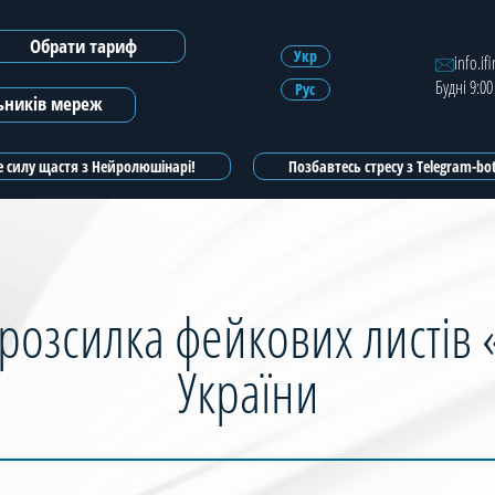
Обрати тариф
Зареєструватись
Укр
info.if
Будні 9:00
Рус
Зареєструватись з ЕЦП
льників мереж
 силу щастя з Нейролюшінарі!
Позбавтесь стресу з Telegram-b
розсилка фейкових листів 
України