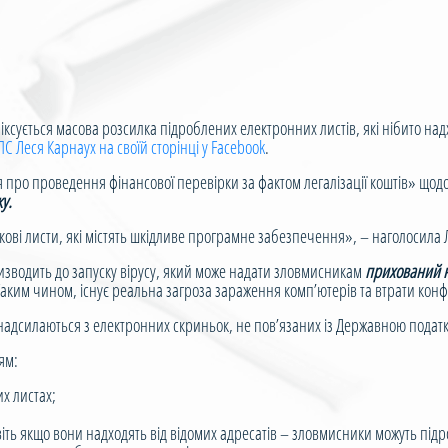
ксується масова розсилка підроблених електронних листів, які нібито над
ПС Леся Карнаух на своїй сторінці у Facebook
.
ро проведення фінансової перевірки за фактом легалізації коштів» щодо 
у.
і листи, які містять шкідливе програмне забезпечення», – наголосила 
зводить до запуску вірусу, який може надати зловмисникам
прихований н
Таким чином, існує реальна загроза зараження комп’ютерів та втрати кон
силаються з електронних скриньок, не пов’язаних із Державною податк
ям:
их листах;
авіть якщо вони надходять від відомих адресатів – зловмисники можуть під