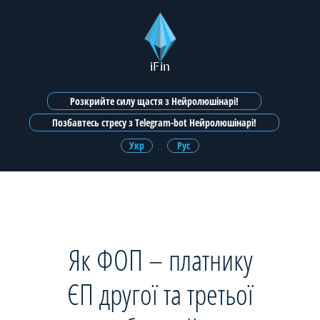
iFin
Розкрийте силу щастя з Нейролюшінарі!
Позбавтесь стресу з Telegram-bot Нейролюшінарі!
Укр
Рус
Як ФОП – платнику
ЄП другої та третьої