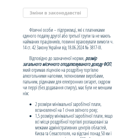
Зміни в законодавстві
Фізичні особи – підприємці, які є платниками
єдиного податку другої або третьої групи та не мають
найманих працівників, повинні враховувати вимоги ч.
14 ст. 42 Закону України від 18.06.2024 № 3817-ІХ.
Відповідно до зазначеної норми,
розмір
загального місячного оподатковуваного доходу ФОП
,
який отримав ліцензію на роздрібну торгівлю
алкогольними напоями, тютюновими виробами,
пальним, рідинами для електронних сигарет, сидром
чи перрі (без додавання спирту), має бути не меншим
ніж:
2 розміри мінімальної заробітної плати,
встановленої на 1 січня звітного року;
1,5 розміру мінімальної заробітної плати, якщо
всі місця роздрібної торгівлі розташовані за
межами адміністративних центрів областей,
Києва та Севастополя, на відстані понад 50 км і