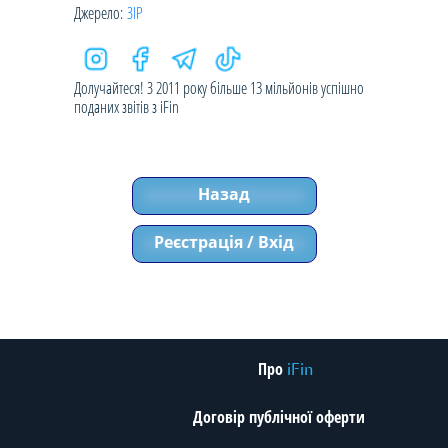
Джерело:
ЗІР
Долучайтеся! З 2011 року більше 13 мільйонів успішно
поданих звітів з iFin
Назад
Реєстрація / Вхід
Про
iFin
Договір публічної оферти