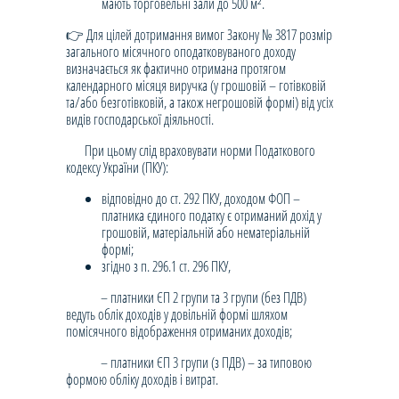
мають торговельні зали до 500 м².
👉 Для цілей дотримання вимог Закону № 3817 розмір
загального місячного оподатковуваного доходу
визначається як фактично отримана протягом
календарного місяця виручка (у грошовій – готівковій
та/або безготівковій, а також негрошовій формі) від усіх
видів господарської діяльності.
При цьому слід враховувати норми Податкового
кодексу України (ПКУ):
відповідно до ст. 292 ПКУ, доходом ФОП –
платника єдиного податку є отриманий дохід у
грошовій, матеріальній або нематеріальній
формі;
згідно з п. 296.1 ст. 296 ПКУ,
– платники ЄП 2 групи та 3 групи (без ПДВ)
ведуть облік доходів у довільній формі шляхом
помісячного відображення отриманих доходів;
– платники ЄП 3 групи (з ПДВ) – за типовою
формою обліку доходів і витрат.