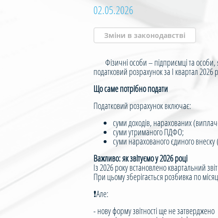
02.05.2026
Зміни в законодавстві
Фізичні особи – підприємці та особи, як
податковий розрахунок за І квартал 2026 р
Що саме потрібно подати
Податковий розрахунок включає:
суми доходів, нарахованих (виплач
суми утриманого ПДФО;
суми нарахованого єдиного внеску 
Важливо: як звітуємо у 2026 році
Із 2026 року встановлено квартальний зві
При цьому зберігається розбивка по місяц
❗️Але:
- нову форму звітності ще не затверджено