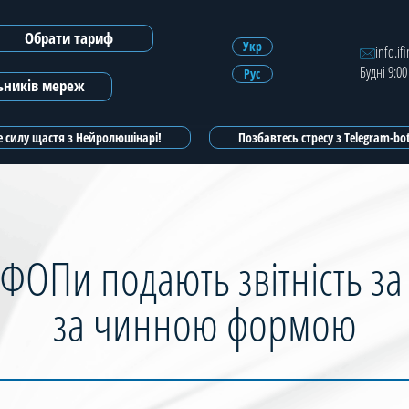
Обрати тариф
Зареєструватись
Укр
info.if
Будні 9:00
Рус
Зареєструватись з ЕЦП
льників мереж
 силу щастя з Нейролюшінарі!
Позбавтесь стресу з Telegram-b
 ФОПи подають звітність за 
за чинною формою