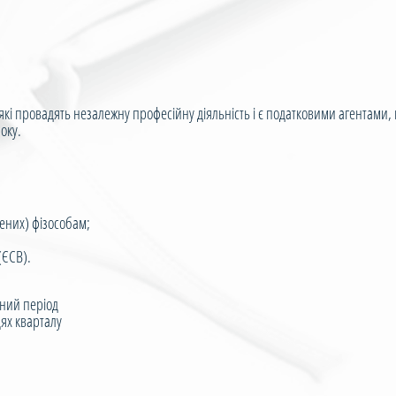
і провадять незалежну професійну діяльність і є податковими агентами, 
оку.
ених) фізособам;
(ЄСВ).
тний період
ях кварталу