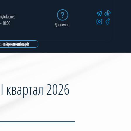
in@ukr.net
 - 18:00
Допомога
ot Нейролюшінарі!
І квартал 2026