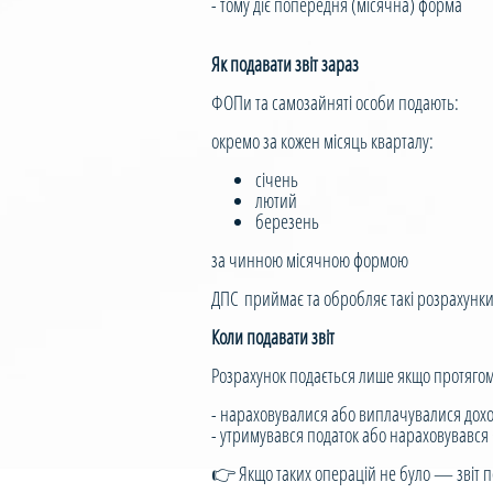
- тому діє попередня (місячна) форма
Як подавати звіт зараз
ФОПи та самозайняті особи подають:
окремо за кожен місяць кварталу:
січень
лютий
березень
за чинною місячною формою
ДПС приймає та обробляє такі розрахунки
Коли подавати звіт
Розрахунок подається лише якщо протягом
- нараховувалися або виплачувалися дохо
- утримувався податок або нараховувався
👉 Якщо таких операцій не було — звіт п