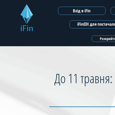
Вхід в iFin
iFinEDI для постача
iFin
Розкрийте
До 11 травня: