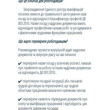
Що це означає для роботодавців?
Запровадження Єдиного реєстру кваліфікацій
посилює вимоги до правильності застосування назв
посад та їх відповідності Класифікатору професій ДК
003:2010. Назви посад у кадрових документах мають
відповідати професійним назвам робіт та узгоджуватися
з фактичними трудовими функціями працівників.
Що варто перевірити роботодавцям?
Рекомендуємо провести внутрішній аудит кадрових
документів та звернути увагу на такі питання:
✔️ перевірити назви посад у штатному розписі, наказах
про прийняття на роботу та інших кадрових документах
на відповідність ДК 003:2010;
✔️ переглянути посадові інструкції або письмові
трудові договори та переконатися, що трудові
обов'язки працівників визначені належним чином;
✔️ перевірити наявність підтвердних документів про
освіту та кваліфікацію працівників і відповідність цих
документів займаним посадам;