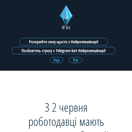
iFin
Розкрийте силу щастя з Нейролюшінарі!
Позбавтесь стресу з Telegram-bot Нейролюшінарі!
Укр
Рус
З 2 червня
роботодавці мають