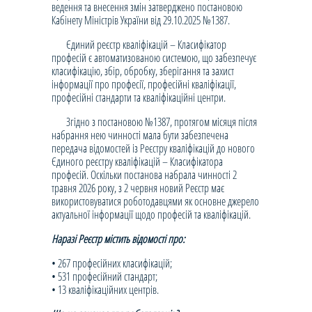
ведення та внесення змін затверджено постановою
Кабінету Міністрів України від 29.10.2025 №1387.
Єдиний реєстр кваліфікацій – Класифікатор
професій є автоматизованою системою, що забезпечує
класифікацію, збір, обробку, зберігання та захист
інформації про професії, професійні кваліфікації,
професійні стандарти та кваліфікаційні центри.
Згідно з постановою №1387, протягом місяця після
набрання нею чинності мала бути забезпечена
передача відомостей із Реєстру кваліфікацій до нового
Єдиного реєстру кваліфікацій – Класифікатора
професій. Оскільки постанова набрала чинності 2
травня 2026 року, з 2 червня новий Реєстр має
використовуватися роботодавцями як основне джерело
актуальної інформації щодо професій та кваліфікацій.
Наразі Реєстр містить відомості про:
• 267 професійних класифікацій;
• 531 професійний стандарт;
• 13 кваліфікаційних центрів.