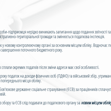
соби-підприємця нерідко виникають запитання щодо подання звітності та 
істративно-територіальної громади та змінюється податкова інспекція.
 у новому контролюючому органі за основним місцем обліку. Водночас п
о завершення поточного бюджетного року.
лати окремих податків після зміни адреси має свої особливості.
 податок на доходи фізичних осіб (ПДФО) та військовий збір, утримані і
 попереднього місця обліку.
'язкове державне соціальне страхування (ЄСВ) за працівників сплачуєть
овій.
 збору та ЄСВ слід подавати до податкового органу за
новим місцем облік