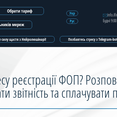
Обрати тариф
Зареєструватись
Укр
info.if
Будні 9:00
Рус
Зареєструватись з ЕЦП
льників мереж
 силу щастя з Нейролюшінарі!
Позбавтесь стресу з Telegram-b
су реєстрації ФОП? Розпов
ти звітність та сплачувати 