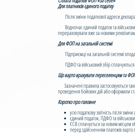
Сплата податків ФОП «за себе»
Для платників єдиного податку
Після зміни податкової адреси декларація
Водночас єдиний податок та військовий з
перераховувати вже за новими реквізита
Для ФОП на загальній системі
Підприємці на загальній системі оподатк
ПДФО та військовий збір сплачуються за
Що варто врахувати переселенцям та ФОП 
Зазначені правила застосовуються також д
проведення бойових дій або оформили ста
Коротко про головне
усю податкову звітність після зміни
єдиний податок, ПДФО та військови
ЄСВ сплачується за новим місцем об
перед здійсненням платежів варто п