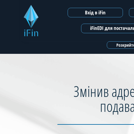
Вхід в iFin
iFinEDI для постача
iFin
Розкрийте
Змінив адре
подава