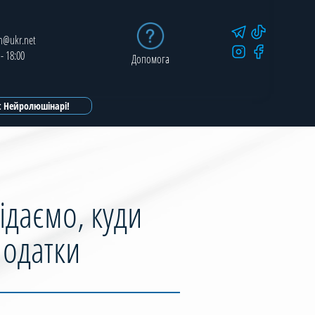
in@ukr.net
 - 18:00
Допомога
ot Нейролюшінарі!
ідаємо, куди
податки