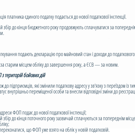
 платника єдиного податку подається до нової податкової інспекції.
бір до кінця бюджетного року продовжують сплачуватися за попереднім 
ми.
ування подають декларацію про майновий стан і доходи до податкового 
 старим місцем обліку до завершення року, а ЄСВ — за новим.
з територій бойових дій
о підприємців, які змінили податкову адресу у зв'язку з переїздом із т
тус внутрішньо переміщеної особи та внесли відповідні зміни до реєстра
 адреси ФОП подає до нової податкової інспекції;
й збір до кінця поточного року зазвичай сплачуються за попереднім місце
ліку;
ереконатися, що ФОП уже взято на облік у новій податковій.