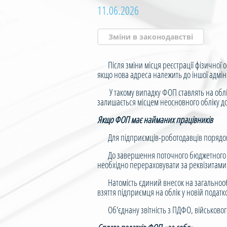
11.06.2026
Зміни в законодавстві
Після зміни місця реєстрації фізичної о
якщо нова адреса належить до іншої адмін
У такому випадку ФОП ставлять на облік
залишається місцем неосновного обліку д
Якщо ФОП має найманих працівників
Для підприємців-роботодавців порядок сп
До завершення поточного бюджетного року
необхідно перераховувати за реквізитами
Натомість єдиний внесок на загальнообов
взяття підприємця на облік у новій податк
Об'єднану звітність з ПДФО, військового