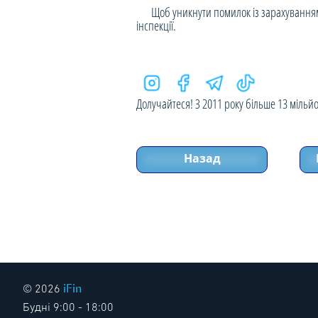
Щоб уникнути помилок із зарахуванням кош
інспекції.
Долучайтеся! З 2011 року більше 13 мільйон
Назад
iFin
© 2026
Будні 9:00 - 18:00